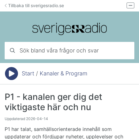
Hoppa till innehåll
Tillbaka till sverigesradio.se
Fler
Forum för teknisk support
Mejla lyssnarservice
Ring lyssnarservice
Sök bland våra frågor och svar
Start
/
Kanaler & Program
Du är här:
P1 - kanalen ger dig det
viktigaste här och nu
Uppdaterad
2026-04-14
P1 har talat, samhällsorienterade innehåll som
uppdaterar och fördjupar nyheter, upplevelser och