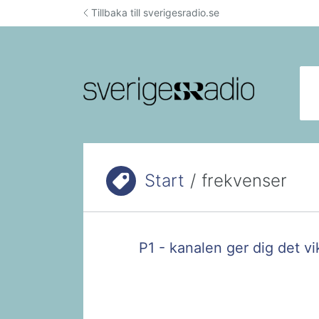
Hoppa till innehåll
Tillbaka till sverigesradio.se
Sök
Start
/
frekvenser
Du är här:
P1 - kanalen ger dig det vi