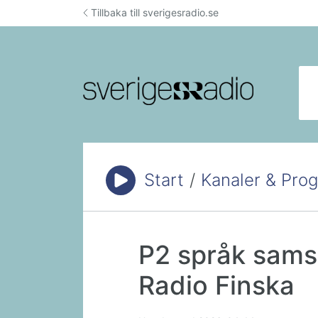
Hoppa till innehåll
Tillbaka till sverigesradio.se
Sök
Start
/
Kanaler & Pro
Du är här:
P2 språk sams
Radio Finska