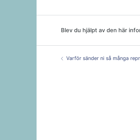
Blev du hjälpt av den här inf
Guidenavigering
Föregående:
Varför sänder ni så många repr