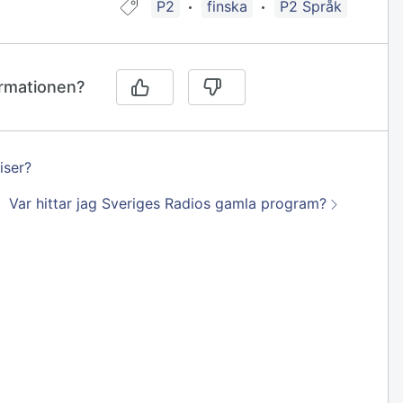
Guide taggad med:
P2
finska
P2 Språk
ormationen?
iser?
Nästa:
Var hittar jag Sveriges Radios gamla program?