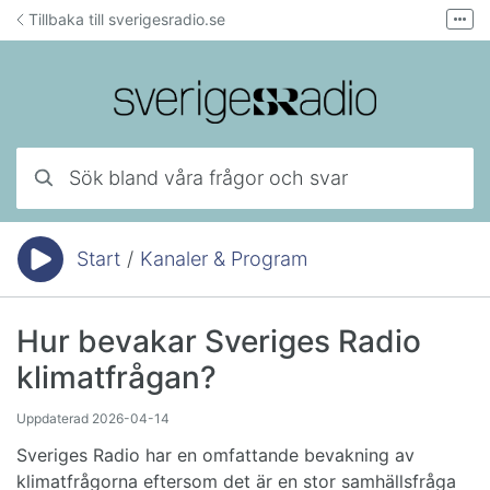
Hoppa till innehåll
Tillbaka till sverigesradio.se
Fler
Forum för teknisk support
Mejla lyssnarservice
Ring lyssnarservice
Sök bland våra frågor och svar
Start
/
Kanaler & Program
Du är här:
Hur bevakar Sveriges Radio
klimatfrågan?
Uppdaterad
2026-04-14
Sveriges Radio har en omfattande bevakning av
klimatfrågorna eftersom det är en stor samhällsfråga