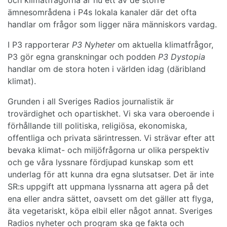
ämnesområdena i P4s lokala kanaler där det ofta
handlar om frågor som ligger nära människors vardag.
I P3 rapporterar
P3 Nyheter
om aktuella klimatfrågor,
P3 gör egna granskningar och podden
P3 Dystopia
handlar om de stora hoten i världen idag (däribland
klimat).
Grunden i all Sveriges Radios journalistik är
trovärdighet och opartiskhet. Vi ska vara oberoende i
förhållande till politiska, religiösa, ekonomiska,
offentliga och privata särintressen. Vi strävar efter att
bevaka klimat- och miljöfrågorna ur olika perspektiv
och ge våra lyssnare fördjupad kunskap som ett
underlag för att kunna dra egna slutsatser. Det är inte
SR:s uppgift att uppmana lyssnarna att agera på det
ena eller andra sättet, oavsett om det gäller att flyga,
äta vegetariskt, köpa elbil eller något annat. Sveriges
Radios nyheter och program ska ge fakta och