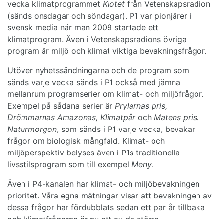
vecka klimatprogrammet
Klotet
från Vetenskapsradion
(sänds onsdagar och söndagar). P1 var pionjärer i
svensk media när man 2009 startade ett
klimatprogram. Även i Vetenskapsradions övriga
program är miljö och klimat viktiga bevakningsfrågor.
Utöver nyhetssändningarna och de program som
sänds varje vecka sänds i P1 också med jämna
mellanrum programserier om klimat- och miljöfrågor.
Exempel på sådana serier är
Prylarnas pris,
Drömmarnas Amazonas, Klimatpår
och
Matens pris.
Naturmorgon
, som sänds i P1 varje vecka, bevakar
frågor om biologisk mångfald. Klimat- och
miljöperspektiv belyses även i P1s traditionella
livsstilsprogram som till exempel
Meny
.
Även i P4-kanalen har klimat- och miljöbevakningen
prioritet. Våra egna mätningar visar att bevakningen av
dessa frågor har fördubblats sedan ett par år tillbaka
och klimatfrågorna är nu ett av de större