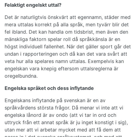
Felaktigt engelskt uttal?
Det är naturligtvis önskvärt att egennamn, städer med
mera uttalas korrekt på alla språk, men tyvärr blir det
fel ibland. Det kan handla om tidsbrist, men även den
mänskliga faktorn spelar roll då språkkänsla är en
högst individuell fallenhet. När det gäller sport går det
undan i rapporteringen och då kan det vara svårt att
veta hur alla spelares namn uttalas. Exempelvis kan
engelskan vara knepig eftersom uttalsreglerna är
oregelbundna.
Engelska språket och dess inflytande
Engelskans inflytande på svenskan är en av
språkvårdens största frågor. Då menar vi inte att vi
engelska lånord är av ondo (att vi tar in ord och
uttryck från ett annat språk är ju inget konstigt i sig),
utan mer att vi arbetar mycket med att få dem att
passa in i det svenska språksystemet, och med att