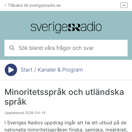
Hoppa till innehåll
Tillbaka till sverigesradio.se
Fler
Forum för teknisk support
Mejla lyssnarservice
Ring lyssnarservice
Sök bland våra frågor och svar
Start
/
Kanaler & Program
Du är här:
Minoritetsspråk och utländska
språk
Uppdaterad
2026-04-14
I Sveriges Radios uppdrag ingår att ha ett utbud på de
nationella minoritetsspråken finska, samiska, meänkieli,