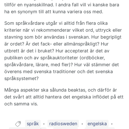
tillför en nyansskillnad. I andra fall vill vi kanske bara
ha en synonym till att kunna variera oss med.
Som språkvårdare utgår vi alltid från flera olika
kriterier när vi rekommenderar vilket ord, uttryck eller
stavning som bör användas i svenskan. Hur begripligt
är ordet? Är det fack- eller allmänspråkligt? Hur
utbrett är det i bruket? Hur accepterat är det av
publiken och av språkauktoriteter (ordböcker,
språkvårdare, lärare, med fler)? Hur väl stämmer det
överens med svenska traditioner och det svenska
språksystemet?
Många aspekter ska sålunda beaktas, och därför är
det svårt att alltid hantera det engelska inflödet på ett
och samma vis.
Guide taggad med:
språk
radiosweden
engelska