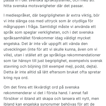
hitta svenska motsvarigheter där det passar.
I mediespråket, där begripligheten är extra viktig, bör
vi inte slänga oss med uttryck som är otydliga för
målgruppen i fråga. Samtidigt måste vi använda ett
språk som speglar verkligheten, och i det svenska
språksamhället förekommer idag väldigt mycket
engelska. Det är inte vår uppgift att vända den
utvecklingen (inte för att vi skulle kunna, även om vi
ville), utan i stället att ge språkliga rekommendationer
som tar hänsyn till just begriplighet, exempelvis svensk
stavning och böjning (till exempel mejl, podd, dejta).
Detta är inte alltid så lätt eftersom bruket ofta spretar
kring nya ord.
Om det finns ett likvärdigt ord på svenska
rekommenderar vi det i första hand. I annat fall
försöker vi ibland att skapa och lansera ett nytt, men
ibland kan engelska synonymer behövas för att de