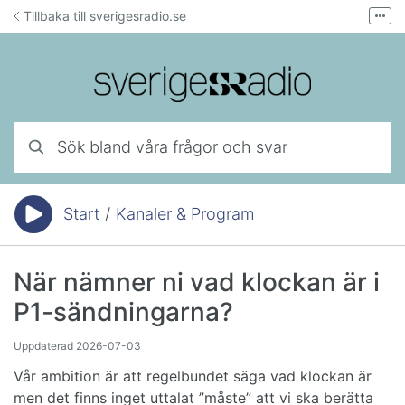
Hoppa till innehåll
Tillbaka till sverigesradio.se
Fler
Forum för teknisk support
Mejla lyssnarservice
Ring lyssnarservice
Sök bland våra frågor och svar
Start
/
Kanaler & Program
Du är här:
När nämner ni vad klockan är i
P1-sändningarna?
Uppdaterad
2026-07-03
Vår ambition är att regelbundet säga vad klockan är
men det finns inget uttalat ”måste” att vi ska berätta