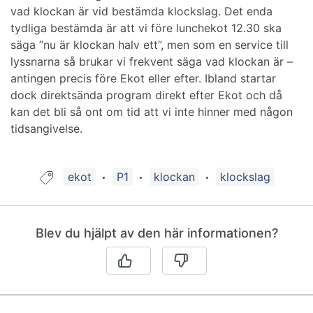
vad klockan är vid bestämda klockslag. Det enda
tydliga bestämda är att vi före lunchekot 12.30 ska
säga ”nu är klockan halv ett”, men som en service till
lyssnarna så brukar vi frekvent säga vad klockan är –
antingen precis före Ekot eller efter. Ibland startar
dock direktsända program direkt efter Ekot och då
kan det bli så ont om tid att vi inte hinner med någon
tidsangivelse.
Guide taggad med:
ekot
P1
klockan
klockslag
Blev du hjälpt av den här informationen?