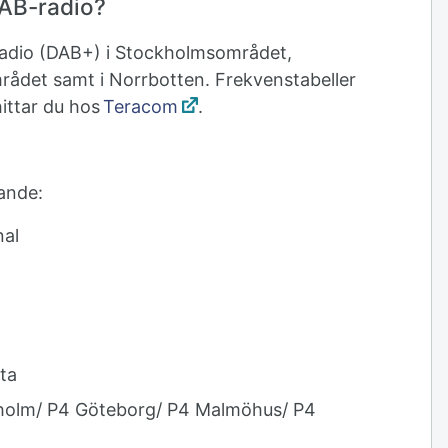
DAB-radio?
lradio (DAB+) i Stockholmsområdet,
det samt i Norrbotten. Frekvenstabeller
ittar du hos
Teracom
.
jande:
nal
)
ata
kholm/ P4 Göteborg/ P4 Malmöhus/ P4