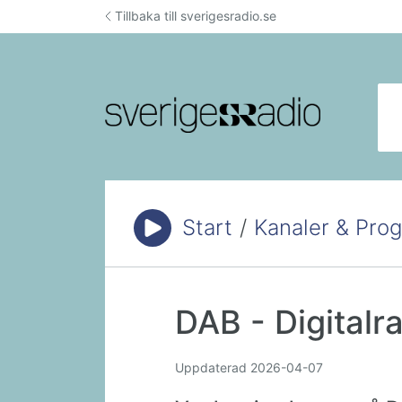
Hoppa till innehåll
Tillbaka till sverigesradio.se
Sök
Start
/
Kanaler & Pro
Du är här:
DAB - Digitalr
Uppdaterad
2026-04-07