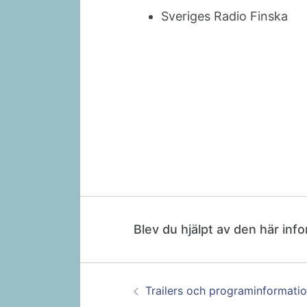
Sveriges Radio Finska
Blev du hjälpt av den här inf
Guidenavigering
Föregående:
Trailers och programinformati