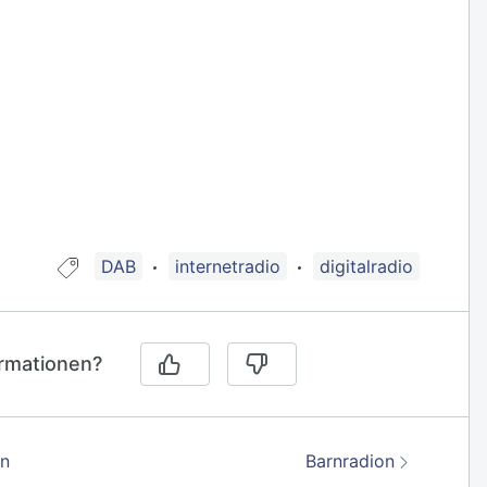
Guide taggad med:
DAB
internetradio
digitalradio
ormationen?
Nästa:
on
Barnradion