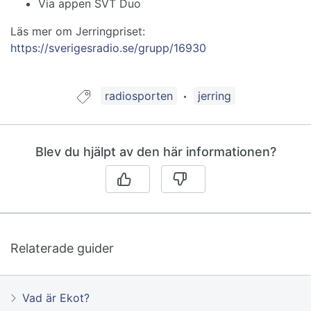
Via appen SVT Duo
Läs mer om Jerringpriset:
https://sverigesradio.se/grupp/16930
Guide taggad med:
radiosporten
jerring
Blev du hjälpt av den här informationen?
Relaterade guider
Vad är Ekot?