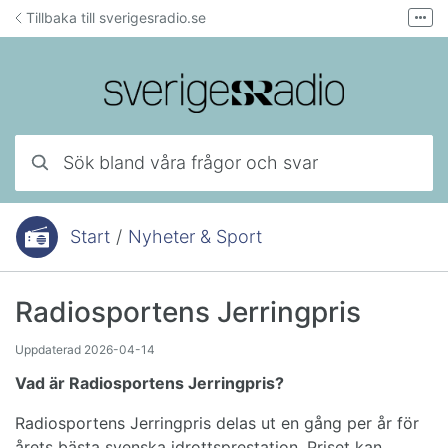
Hoppa till innehåll
Tillbaka till sverigesradio.se
Fler
Forum för teknisk support
Mejla lyssnarservice
Ring lyssnarservice
Sök bland våra frågor och svar
Start
/
Nyheter & Sport
Du är här:
Radiosportens Jerringpris
Uppdaterad
2026-04-14
Vad är Radiosportens Jerringpris?
Radiosportens Jerringpris delas ut en gång per år för
årets bästa svenska idrottsprestation. Priset kan