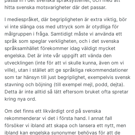
hitta svenska motsvarigheter där det passar.
I mediespråket, där begripligheten är extra viktig, bör
vi inte slänga oss med uttryck som är otydliga för
målgruppen i fråga. Samtidigt måste vi använda ett
språk som speglar verkligheten, och i det svenska
språksamhället förekommer idag väldigt mycket
engelska. Det är inte vår uppgift att vända den
utvecklingen (inte för att vi skulle kunna, även om vi
ville), utan i stället att ge språkliga rekommendationer
som tar hänsyn till just begriplighet, exempelvis svensk
stavning och böjning (till exempel mejl, podd, dejta).
Detta är inte alltid så lätt eftersom bruket ofta spretar
kring nya ord.
Om det finns ett likvärdigt ord på svenska
rekommenderar vi det i första hand. I annat fall
försöker vi ibland att skapa och lansera ett nytt, men
ibland kan engelska synonymer behövas för att de