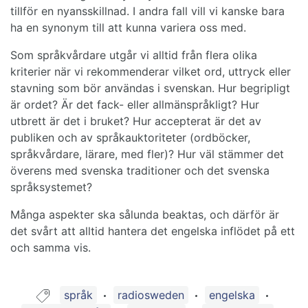
tillför en nyansskillnad. I andra fall vill vi kanske bara
ha en synonym till att kunna variera oss med.
Som språkvårdare utgår vi alltid från flera olika
kriterier när vi rekommenderar vilket ord, uttryck eller
stavning som bör användas i svenskan. Hur begripligt
är ordet? Är det fack- eller allmänspråkligt? Hur
utbrett är det i bruket? Hur accepterat är det av
publiken och av språkauktoriteter (ordböcker,
språkvårdare, lärare, med fler)? Hur väl stämmer det
överens med svenska traditioner och det svenska
språksystemet?
Många aspekter ska sålunda beaktas, och därför är
det svårt att alltid hantera det engelska inflödet på ett
och samma vis.
Guide taggad med:
språk
radiosweden
engelska