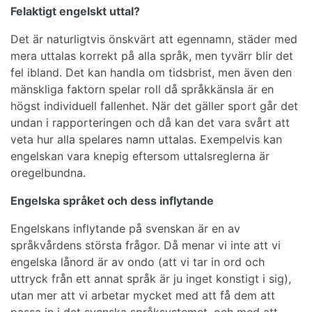
Felaktigt engelskt uttal?
Det är naturligtvis önskvärt att egennamn, städer med
mera uttalas korrekt på alla språk, men tyvärr blir det
fel ibland. Det kan handla om tidsbrist, men även den
mänskliga faktorn spelar roll då språkkänsla är en
högst individuell fallenhet. När det gäller sport går det
undan i rapporteringen och då kan det vara svårt att
veta hur alla spelares namn uttalas. Exempelvis kan
engelskan vara knepig eftersom uttalsreglerna är
oregelbundna.
Engelska språket och dess inflytande
Engelskans inflytande på svenskan är en av
språkvårdens största frågor. Då menar vi inte att vi
engelska lånord är av ondo (att vi tar in ord och
uttryck från ett annat språk är ju inget konstigt i sig),
utan mer att vi arbetar mycket med att få dem att
passa in i det svenska språksystemet, och med att