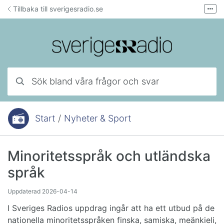
Hoppa till innehåll
Tillbaka till sverigesradio.se
Fler
Forum för teknisk support
Mejla lyssnarservice
Ring lyssnarservice
Sök bland våra frågor och svar
Start
/
Nyheter & Sport
Du är här:
Minoritetsspråk och utländska
språk
Uppdaterad
2026-04-14
I Sveriges Radios uppdrag ingår att ha ett utbud på de
nationella minoritetsspråken finska, samiska, meänkieli,