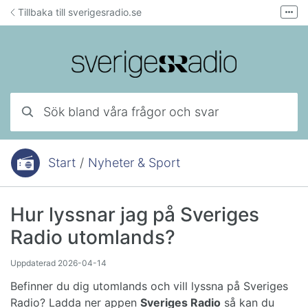
Hoppa till innehåll
Tillbaka till sverigesradio.se
Fler
Forum för teknisk support
Mejla lyssnarservice
Ring lyssnarservice
Sök bland våra frågor och svar
Start
/
Nyheter & Sport
Du är här:
Hur lyssnar jag på Sveriges
Radio utomlands?
Uppdaterad
2026-04-14
Befinner du dig utomlands och vill lyssna på Sveriges
Radio? Ladda ner appen
Sveriges Radio
så kan du