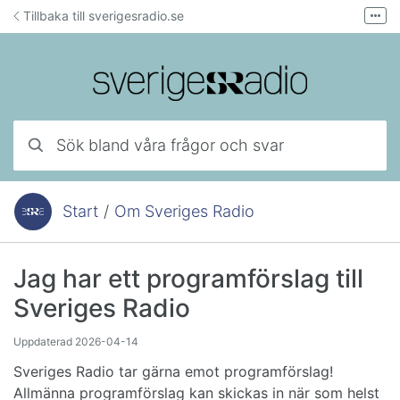
Hoppa till innehåll
Tillbaka till sverigesradio.se
Fler
Forum för teknisk support
Mejla lyssnarservice
Ring lyssnarservice
Sök bland våra frågor och svar
Start
/
Om Sveriges Radio
Du är här:
Jag har ett programförslag till
Sveriges Radio
Uppdaterad
2026-04-14
Sveriges Radio tar gärna emot programförslag!
Allmänna programförslag kan skickas in när som helst