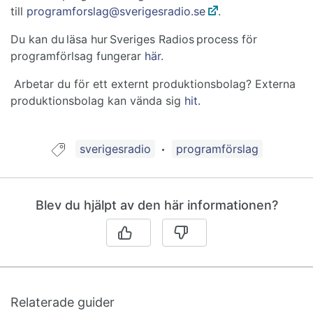
till
programforslag@sverigesradio.se
.
Du kan du läsa hur Sveriges Radios process för
programförlsag fungerar
här.
Arbetar du för ett externt produktionsbolag? Externa
produktionsbolag kan vända sig
hit.
Guide taggad med:
sverigesradio
programförslag
Blev du hjälpt av den här informationen?
Relaterade guider