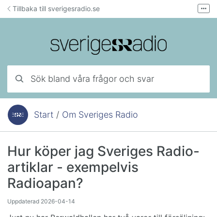
Hoppa till innehåll
Tillbaka till sverigesradio.se
Fler
Forum för teknisk support
Mejla lyssnarservice
Ring lyssnarservice
Sök bland våra frågor och svar
Start
/
Om Sveriges Radio
Du är här:
Hur köper jag Sveriges Radio-
artiklar - exempelvis
Radioapan?
Uppdaterad
2026-04-14