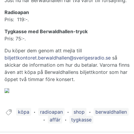
Just nu har Berwaldhallen har två varor till försäljning:
Radioapan
Pris: 119:-.
Tygkasse med Berwaldhallen-tryck
Pris: 75:-.
Du köper dem genom att mejla till
biljettkontoret.berwaldhallen@sverigesradio.se
så
skickar de information om hur du betalar. Varorna finns
även att köpa på Berwaldhallens biljettkontor som har
öppet två timmar före konsert.
Guide taggad med:
köpa
radioapan
shop
berwaldhallen
affär
tygkasse