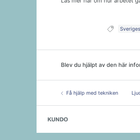
Läs mer här om hur arbetet g
Guide ta
Sveriges
Blev du hjälpt av den här inf
Guidenavigering
Föregående:
Näs
Få hjälp med tekniken
Lju