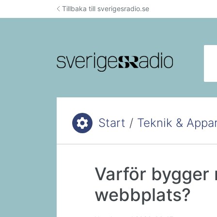
Hoppa till innehåll
Tillbaka till sverigesradio.se
Sök
Start
/
Teknik & Appa
Du är här:
Varför bygger 
webbplats?