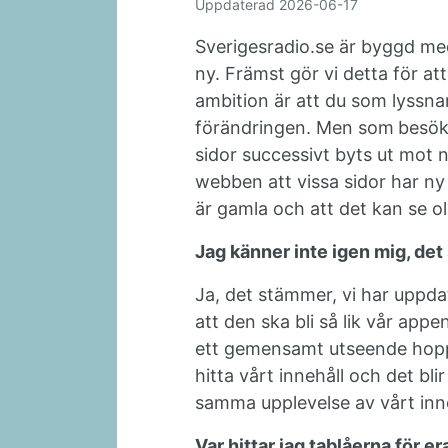
Uppdaterad
2026-06-17
Sverigesradio.se är byggd me
ny. Främst gör vi detta för at
ambition är att du som lyssnar
förändringen. Men som
besök
sidor successivt byts ut mot n
webben att vissa sidor har n
är gamla och att det kan se ol
Jag känner inte igen mig, de
Ja, det stämmer, vi har uppdat
att den ska bli så lik vår app
ett gemensamt utseende hoppas 
hitta vårt innehåll och det bli
samma upplevelse av vårt inne
Var hittar jag tablåerna för e