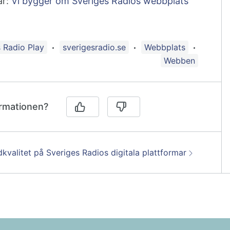
år:
Vi bygger om Sveriges Radios webbplats
ggad med:
 Radio Play
sverigesradio.se
Webbplats
Webben
ormationen?
ta:
dkvalitet på Sveriges Radios digitala plattformar