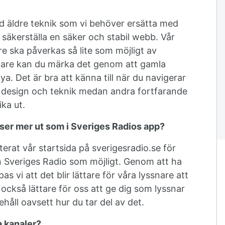
d äldre teknik som vi behöver ersätta med
t säkerställa en säker och stabil webb. Vår
e ska påverkas så lite som möjligt av
are kan du märka det genom att gamla
ya. Det är bra att känna till när du navigerar
y design och teknik medan andra fortfarande
ika ut.
t ser mer ut som i Sveriges Radios app?
erat vår startsida på sverigesradio.se för
en Sveriges Radio som möjligt. Genom att ha
vi att det blir lättare för våra lyssnare att
r också lättare för oss att ge dig som lyssnar
håll oavsett hur du tar del av det.
ra kanaler?