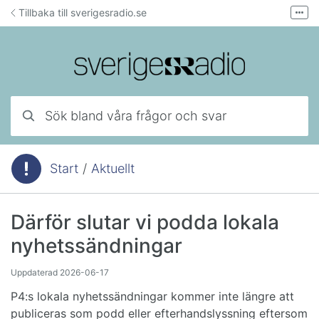
Hoppa till innehåll
Tillbaka till sverigesradio.se
Fler
Forum för teknisk support
Mejla lyssnarservice
Ring lyssnarservice
Sök bland våra frågor och svar
Start
/
Aktuellt
Du är här:
Därför slutar vi podda lokala
nyhetssändningar
Uppdaterad
2026-06-17
P4:s lokala nyhetssändningar kommer inte längre att
publiceras som podd eller efterhandslyssning eftersom