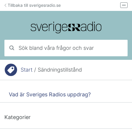
Hoppa till innehåll
Tillbaka till sverigesradio.se
Fler
Forum för teknisk support
Mejla lyssnarservice
Ring lyssnarservice
Sök bland våra frågor och svar
Start
/
Sändningstillstånd
Du är här:
Vad är Sveriges Radios uppdrag?
Kategorier