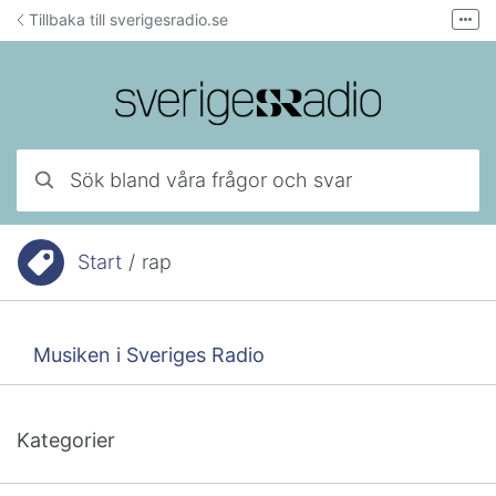
Hoppa till innehåll
Tillbaka till sverigesradio.se
Fler
Forum för teknisk support
Mejla lyssnarservice
Ring lyssnarservice
Sök bland våra frågor och svar
Start
/
rap
Du är här:
Musiken i Sveriges Radio
Kategorier