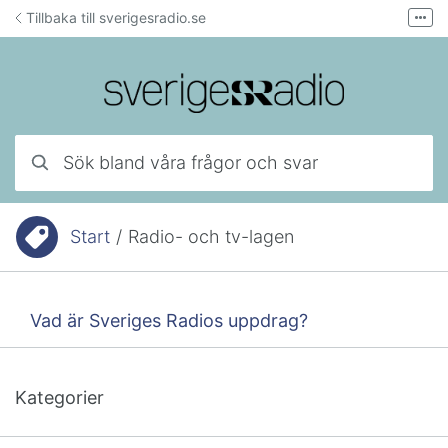
Hoppa till innehåll
Tillbaka till sverigesradio.se
Fler
Forum för teknisk support
Mejla lyssnarservice
Ring lyssnarservice
Sök bland våra frågor och svar
Start
/
Radio- och tv-lagen
Du är här:
Vad är Sveriges Radios uppdrag?
Kategorier