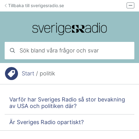
Hoppa till innehåll
Tillbaka till sverigesradio.se
Fler
Forum för teknisk support
Mejla lyssnarservice
Ring lyssnarservice
Sök bland våra frågor och svar
Start
/
politik
Du är här:
Varför har Sveriges Radio så stor bevakning
av USA och politiken där?
Är Sveriges Radio opartiskt?