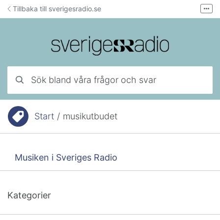
Hoppa till innehåll
Tillbaka till sverigesradio.se
Fler
Forum för teknisk support
Mejla lyssnarservice
Ring lyssnarservice
Sök bland våra frågor och svar
Start
/
musikutbudet
Du är här:
Musiken i Sveriges Radio
Kategorier