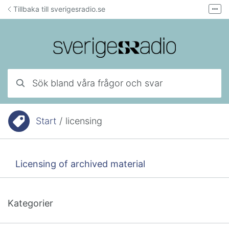
Hoppa till innehåll
Tillbaka till sverigesradio.se
Fler
Forum för teknisk support
Mejla lyssnarservice
Ring lyssnarservice
Sök bland våra frågor och svar
Start
/
licensing
Du är här:
Licensing of archived material
Kategorier