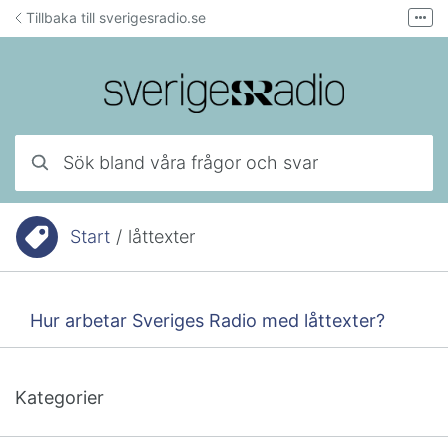
Hoppa till innehåll
Tillbaka till sverigesradio.se
Fler
Forum för teknisk support
Mejla lyssnarservice
Ring lyssnarservice
Sök bland våra frågor och svar
Start
/
låttexter
Du är här:
Hur arbetar Sveriges Radio med låttexter?
Kategorier