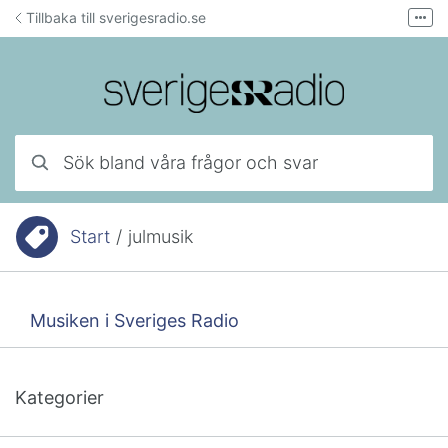
Hoppa till innehåll
Tillbaka till sverigesradio.se
Fler
Forum för teknisk support
Mejla lyssnarservice
Ring lyssnarservice
Sök bland våra frågor och svar
Start
/
julmusik
Du är här:
Musiken i Sveriges Radio
Kategorier