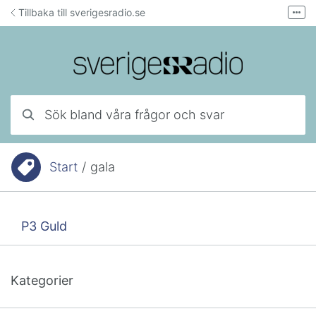
Hoppa till innehåll
Tillbaka till sverigesradio.se
Fler
Forum för teknisk support
Mejla lyssnarservice
Ring lyssnarservice
Sök bland våra frågor och svar
Start
/
gala
Du är här:
P3 Guld
Kategorier